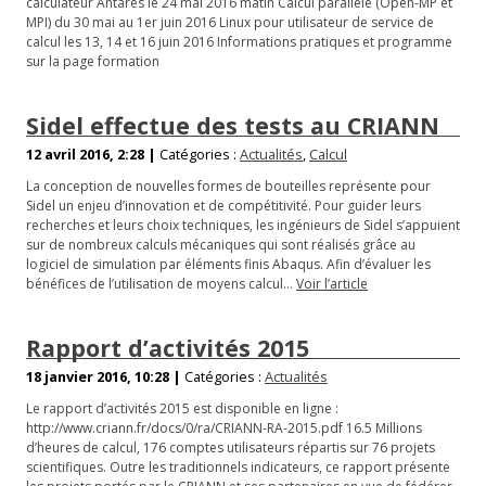
calculateur Antarès le 24 mai 2016 matin Calcul parallèle (Open-MP et
MPI) du 30 mai au 1er juin 2016 Linux pour utilisateur de service de
calcul les 13, 14 et 16 juin 2016 Informations pratiques et programme
sur la page formation
Sidel effectue des tests au CRIANN
12 avril 2016, 2:28 |
Catégories :
Actualités
,
Calcul
La conception de nouvelles formes de bouteilles représente pour
Sidel un enjeu d’innovation et de compétitivité. Pour guider leurs
recherches et leurs choix techniques, les ingénieurs de Sidel s’appuient
sur de nombreux calculs mécaniques qui sont réalisés grâce au
logiciel de simulation par éléments finis Abaqus. Afin d’évaluer les
bénéfices de l’utilisation de moyens calcul…
Voir l’article
Rapport d’activités 2015
18 janvier 2016, 10:28 |
Catégories :
Actualités
Le rapport d’activités 2015 est disponible en ligne :
http://www.criann.fr/docs/0/ra/CRIANN-RA-2015.pdf 16.5 Millions
d’heures de calcul, 176 comptes utilisateurs répartis sur 76 projets
scientifiques. Outre les traditionnels indicateurs, ce rapport présente